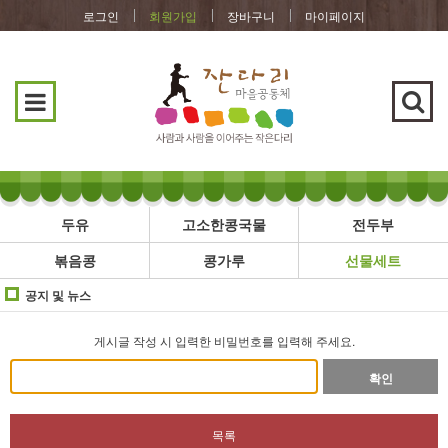
로그인
회원가입
장바구니
마이페이지
두유
고소한콩국물
전두부
볶음콩
콩가루
선물세트
공지 및 뉴스
게시글 작성 시 입력한 비밀번호를 입력해 주세요.
확인
목록