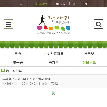
로그인
회원가입
장바구니
마이페이지
두유
고소한콩국물
전두부
볶음콩
콩가루
선물세트
공지 및 뉴스
국제 마스터가드너 컨포런스행사 참여
잔다리 지기
|
2014-09-24
|
조회수 7992