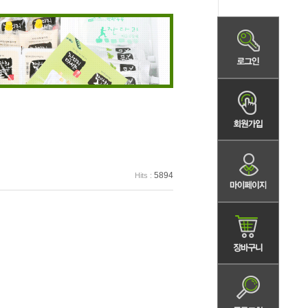
5894
Hits :