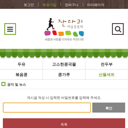
로그인
회원가입
장바구니
마이페이지
두유
고소한콩국물
전두부
볶음콩
콩가루
선물세트
공지 및 뉴스
게시글 작성 시 입력한 비밀번호를 입력해 주세요.
확인
목록