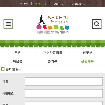
로그인
회원가입
장바구니
마이페이지
두유
고소한콩국물
전두부
볶음콩
콩가루
선물세트
공지 및 뉴스
이름
비밀번호