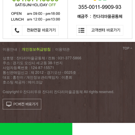
이용안내
|
개인정보취급방침
|
이용약관
상호명 : 잔다리마을공동체 / 전화 : 031-377-5866
주소 : 경기도 오산시 세교동 38-1번지
사업자등록번호 : 124-87-15571
통신판매업신고 : 제 2012 - 경기오산 - 0025호
대표 : 홍진이 / 개인정보관리책임자 : 이훈희
호스팅 제공자 : 메이크샵
Copyright © 잔다리두유 잔다리 잔다리마을공동체 All rights reserved.