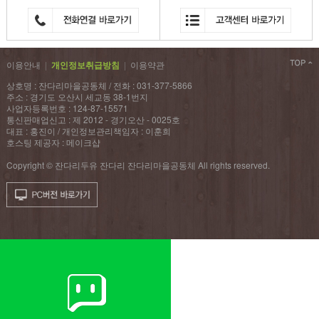
이용안내
|
개인정보취급방침
|
이용약관
상호명 : 잔다리마을공동체 / 전화 : 031-377-5866
주소 : 경기도 오산시 세교동 38-1번지
사업자등록번호 : 124-87-15571
통신판매업신고 : 제 2012 - 경기오산 - 0025호
대표 : 홍진이 / 개인정보관리책임자 : 이훈희
호스팅 제공자 : 메이크샵
Copyright © 잔다리두유 잔다리 잔다리마을공동체 All rights reserved.