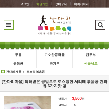
로그인
회원가입
장바구니
마이페이지
두유
고소한콩국물
전두부
볶음콩
콩가루
선물세트
잔다리 제품
로스팅 볶음콩
[잔다리마을] 특허받은 공법으로 로스팅한 서리태 볶음콩 견과
류 3가지맛 콩
3,500
상품가
원
적립금
1%